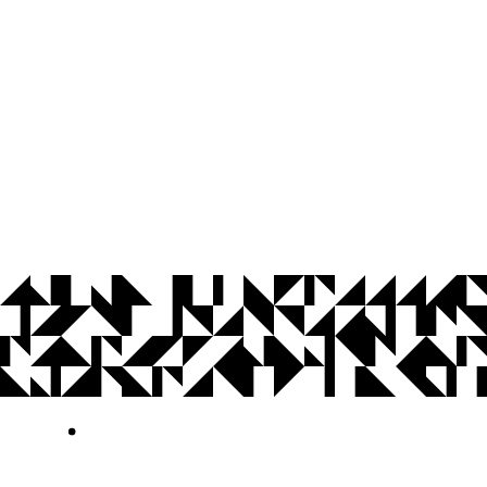
© 2026 Universidade Federal da Paraíba.
Ouvidoria
Acesso à Informação
CoMu
Acessibilidade
Dados Abertos UFPB
Privacidade e Proteção de Dados
Acesso à
Informação