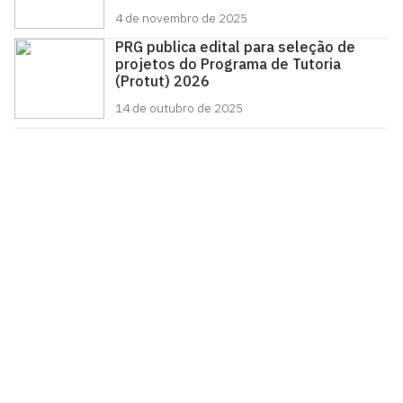
4 de novembro de 2025
PRG publica edital para seleção de
projetos do Programa de Tutoria
(Protut) 2026
14 de outubro de 2025
Pró-Reitoria de Graduação
Prédio da reitoria – Térreo
Cidade Universitária, João Pessoa - Paraíba
CEP: 58.051-900
Telefone: +55 (83) 3216-7200