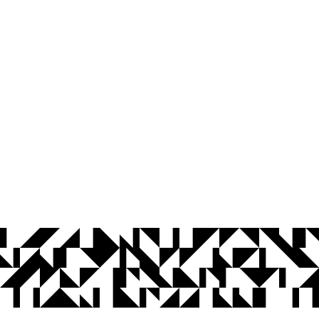
© 2026 Universidade Federal da Paraíba.
Ouvidoria
Acesso à Informação
CoMu
Acessibilidade
Dados Abertos UFPB
Privacidade e Proteção de Dados