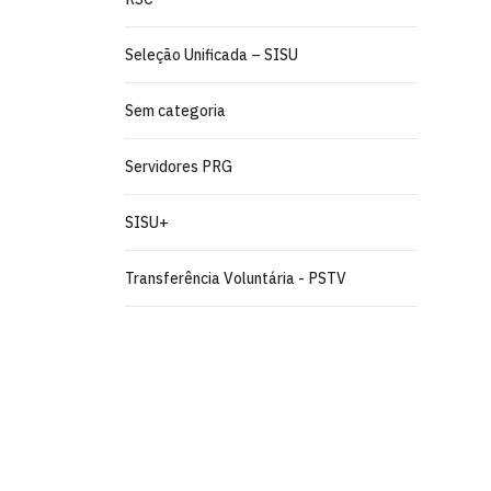
Seleção Unificada – SISU
Sem categoria
Servidores PRG
SISU+
Transferência Voluntária - PSTV
Pró-Reitoria de Graduação
Prédio da reitoria – Térreo
Cidade Universitária, João Pessoa - Para