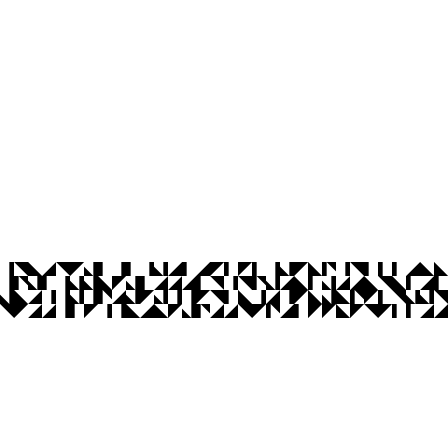
Ouvidoria
Acesso à Informação
CoMu
Acessibilidade
Dad