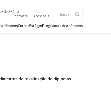
to
Fala.BR
Alto
Cores
Contraste
Acessíveis
Acadêmicos
Cursos
Estágio
Programas Acadêmicos
edimentos de revalidação de diplomas