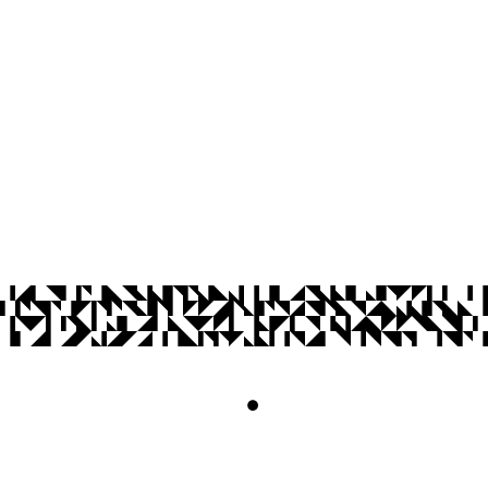
CEP: 58.051-900
Telefone: +55 (83) 3216-7200
© 2026 Universidade Federal da Paraíba.
Acesso à
Informação