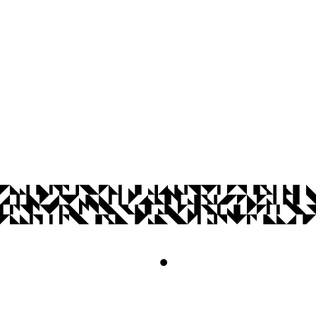
CEP: 58.051-900
Telefone: +55 (83) 3216-7200
© 2026 Universidade Federal da Paraíba.
Acesso à
Informação