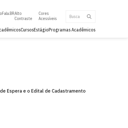
to
Fala.BR
Alto
Cores
Contraste
Acessíveis
Acadêmicos
Cursos
Estágio
Programas Acadêmicos
 de Espera e o Edital de Cadastramento