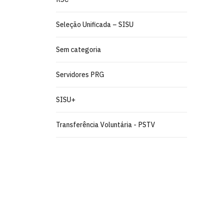
Seleção Unificada – SISU
Sem categoria
Servidores PRG
SISU+
Transferência Voluntária - PSTV
Pró-Reitoria de Graduação
Prédio da reitoria – Térreo
Cidade Universitária, João Pessoa - Para