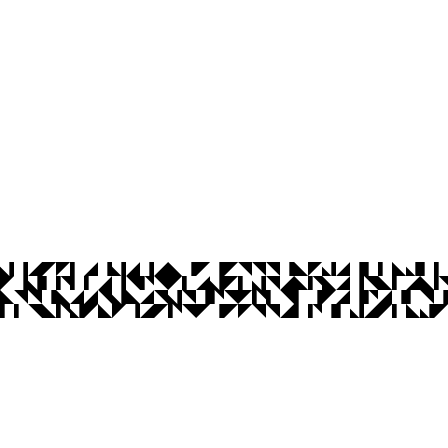
Ouvidoria
Acesso à Informação
CoMu
Acessibilidade
Dad