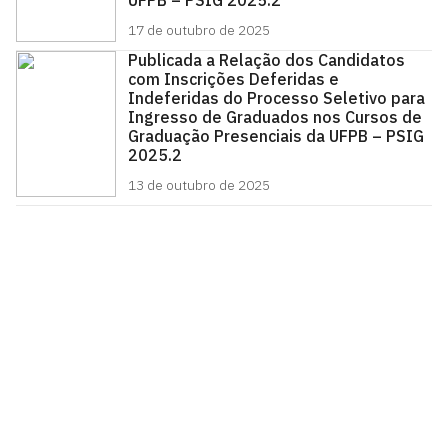
UFPB – PSIG 2025.2
17 de outubro de 2025
Publicada a Relação dos Candidatos
com Inscrições Deferidas e
Indeferidas do Processo Seletivo para
Ingresso de Graduados nos Cursos de
Graduação Presenciais da UFPB – PSIG
2025.2
13 de outubro de 2025
Pró-Reitoria de Graduação
Prédio da reitoria – Térreo
Cidade Universitária, João Pessoa - Paraíba
CEP: 58.051-900
Telefone: +55 (83) 3216-7200