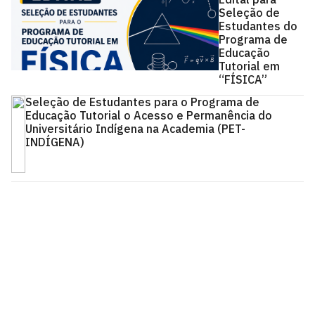
Seleção de
Estudantes do
Programa de
Educação
Tutorial em
“FÍSICA”
Seleção de Estudantes para o Programa de
Educação Tutorial o Acesso e Permanência do
Universitário Indígena na Academia (PET-
INDÍGENA)
Pró-Reitoria de Graduação
Prédio da reitoria – Térreo
Cidade Universitária, João Pessoa - Paraíba
CEP: 58.051-900
Telefone: +55 (83) 3216-7200