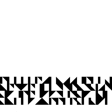
© 2026 Universidade Federal da Paraíba.
Ouvidoria
Acesso à Informação
CoMu
Acessibilidade
Dados Abertos UFPB
Privacidade e Proteção de Dados