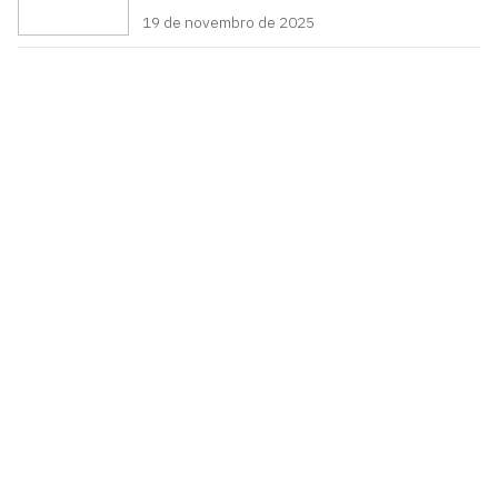
19 de novembro de 2025
Pró-Reitoria de Graduação
Prédio da reitoria – Térreo
Cidade Universitária, João Pessoa - Paraíba
CEP: 58.051-900
Telefone: +55 (83) 3216-7200