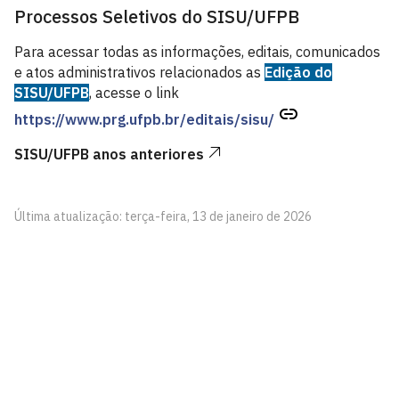
Processos Seletivos do SISU/UFPB
Para acessar todas as informações, editais, comunicados
e atos administrativos relacionados as
Edição do
SISU/UFPB
, acesse o link
https://www.prg.ufpb.br/editais/sisu/
SISU/UFPB anos anteriores
Última atualização: terça-feira, 13 de janeiro de 2026
Pró-Reitoria de Graduação
Prédio da reitoria – Térreo
Cidade Universitária, João Pessoa - Paraíba
CEP: 58.051-900