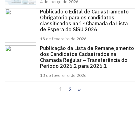
4 de março de 2026
Publicado o Edital de Cadastramento
Obrigatório para os candidatos
classificados na 1ª Chamada da Lista
de Espera do SiSU 2026
13 de fevereiro de 2026
Publicação da Lista de Remanejamento
dos Candidatos Cadastrados na
Chamada Regular – Transferência do
Período 2026.2 para 2026.1
13 de fevereiro de 2026
1
2
»
Paginação
de
posts
Pró-Reitoria de Graduação
Prédio da reitoria – Térreo
Cidade Universitária, João Pessoa - Paraíba