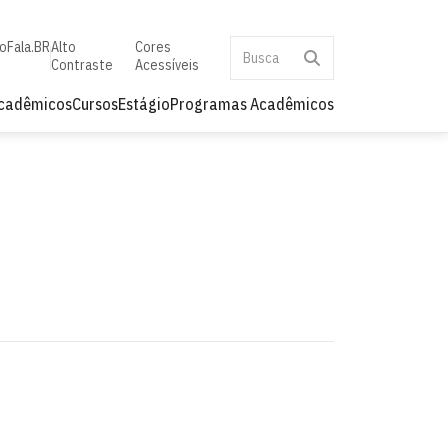
to
Fala.BR
Alto
Cores
Contraste
Acessíveis
Acadêmicos
Cursos
Estágio
Programas Acadêmicos