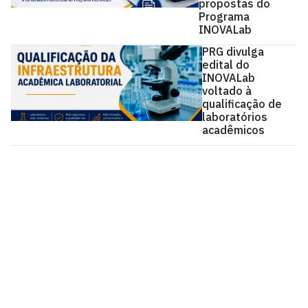
propostas do
Programa
INOVALab
PRG divulga
edital do
INOVALab
voltado à
qualificação de
laboratórios
acadêmicos
Pró-Reitoria de Graduação
Prédio da reitoria – Térreo
Cidade Universitária, João Pessoa - Paraíba
CEP: 58.051-900
Telefone: +55 (83) 3216-7200