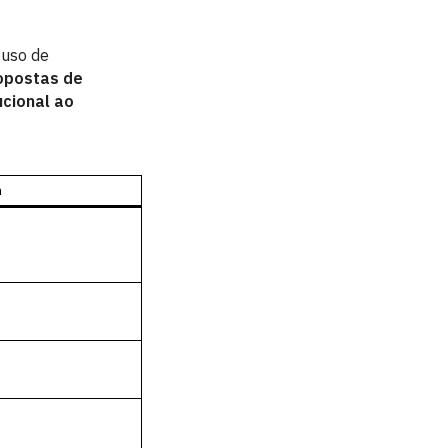
 uso de
opostas de
cional ao
m