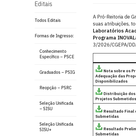
Editais
A Pró-Reitoria de 
Todos Editais
suas atribuições, t
Laboratórios Aca
Formas de Ingresso:
Programa
INOVAL
3/2026/CGEPA/DD
Conhecimento
Específico – PSCE
Nota sobre os P
Graduados – PSIG
Adequação das Prop
Disponibilizados
Reopção – PSRC
Distribuição do
Projetos Submetido
Seleção Unificada
– SISU
Resultado Final 
Submetidas
Seleção Unificada
Resultado Preli
SISU+
Submetidas