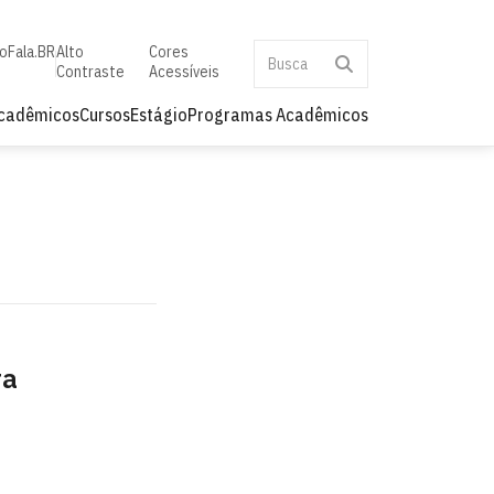
to
Fala.BR
Alto
Cores
Contraste
Acessíveis
Acadêmicos
Cursos
Estágio
Programas Acadêmicos
ra