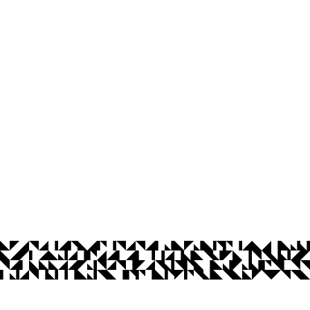
Pró-Reitoria de Graduação
Prédio da reitoria – Térreo
Cidade Universitária, João Pessoa - Para
CEP: 58.051-900
Telefone: +55 (83) 3216-7200
© 2026 Universidade Federal da Paraíba.