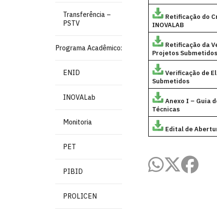
Transferência –
Retificação do 
PSTV
INOVALAB
Retificação da V
Programa Acadêmico:
Projetos Submetido
ENID
Verificação de E
Submetidos
INOVALab
Anexo I – Guia 
Técnicas
Monitoria
Edital de Abertu
PET
PIBID
PROLICEN