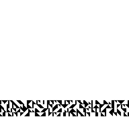
íba
Ouvidoria
Acesso à Informação
CoMu
Acessibilidade
Dad