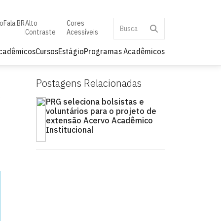
to
Fala.BR
Alto
Cores
Contraste
Acessíveis
Acadêmicos
Cursos
Estágio
Programas Acadêmicos
Postagens Relacionadas
PRG seleciona bolsistas e
voluntários para o projeto de
extensão Acervo Acadêmico
Institucional