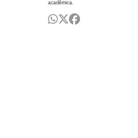
acadêmica.
Pró-Reitoria de Graduação
Prédio da reitoria – Térreo
Cidade Universitária, João Pessoa - Para
CEP: 58.051-900
Telefone: +55 (83) 3216-7200