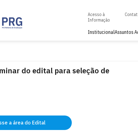
Acesso à
Conta
Informação
Institucional
Assuntos 
minar do edital para seleção de
se a área do Edital