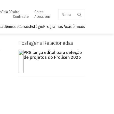
to
Fala.BR
Alto
Cores
Contraste
Acessíveis
Acadêmicos
Cursos
Estágio
Programas Acadêmicos
Postagens Relacionadas
PRG lança edital para seleção
de projetos do Prolicen 2026