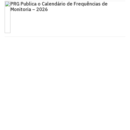
PRG Publica o Calendário de Frequências de
Monitoria – 2026
Pró-Reitoria de Graduação
Prédio da reitoria – Térreo
Cidade Universitária, João Pessoa - Paraíba
CEP: 58.051-900
Telefone: +55 (83) 3216-7200