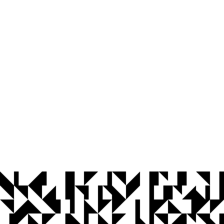
© 2026 Universidade Federal da Paraíba.
Ouvidoria
Acesso à Informação
CoMu
Acessibilidade
Dados Abertos UFPB
Privacidade e Proteção de Dados