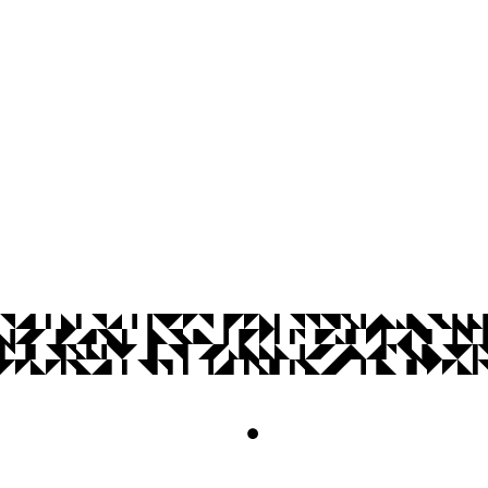
Cidade Universitária, João Pessoa - Para
CEP: 58.051-900
Telefone: +55 (83) 3216-7200
© 2026 Universidade Federal da Paraíba.
Acesso à
Informação