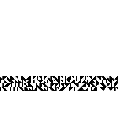
íba
Ouvidoria
Acesso à Informação
CoMu
Acessibilidade
Dad