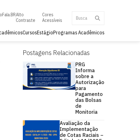
to
Fala.BR
Alto
Cores
Contraste
Acessíveis
Acadêmicos
Cursos
Estágio
Programas Acadêmicos
Postagens Relacionadas
PRG
Informa
sobre a
Autorização
para
Pagamento
das Bolsas
de
Monitoria
Avaliação da
Implementação
de Cotas Raciais –