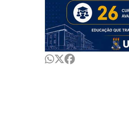
Pró-Reitoria de Graduação
Prédio da reitoria – Térreo
Cidade Universitária, João Pessoa - Para
CEP: 58.051-900