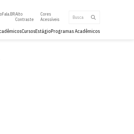
to
Fala.BR
Alto
Cores
Contraste
Acessíveis
Acadêmicos
Cursos
Estágio
Programas Acadêmicos