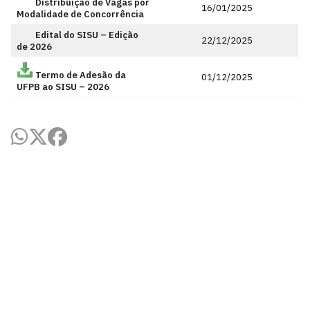
Distribuição de Vagas por
16/01/2025
Modalidade de Concorrência
Edital do SISU – Edição
22/12/2025
de 2026
Termo de Adesão da
01/12/2025
UFPB ao SISU – 2026
Pró-Reitoria de Graduação
Prédio da reitoria – Térreo
Cidade Universitária, João Pessoa - Paraíba
CEP: 58.051-900
Telefone: +55 (83) 3216-7200