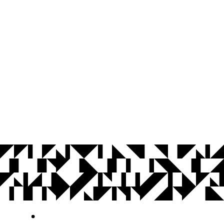
© 2026 Universidade Federal da Paraíba.
Ouvidoria
Acesso à Informação
CoMu
Acessibilidade
Dados Abertos UFPB
Privacidade e Proteção de Dados
Acesso à
Informação